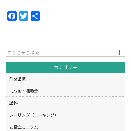
F
T
共
a
w
有
c
itt
e
er
b
o
カテゴリー
o
k
外壁塗装
助成金・補助金
塗料
シーリング（コーキング）
お役立ちコラム