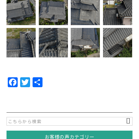
F
T
共
a
w
有
c
itt
e
er
b
o
お客様の声カテゴリー