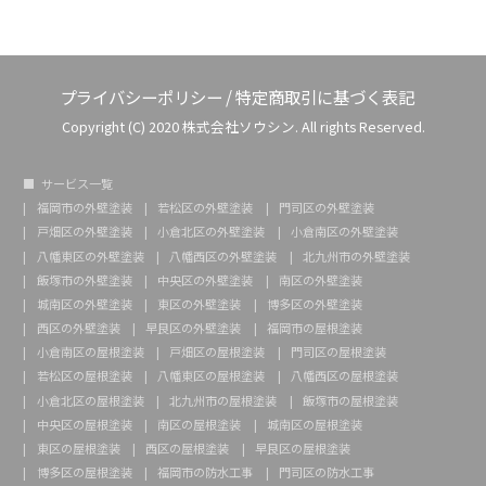
プライバシーポリシー
/
特定商取引に基づく表記
Copyright (C) 2020 株式会社ソウシン. All rights Reserved.
サービス一覧
福岡市の外壁塗装
若松区の外壁塗装
門司区の外壁塗装
戸畑区の外壁塗装
小倉北区の外壁塗装
小倉南区の外壁塗装
八幡東区の外壁塗装
八幡西区の外壁塗装
北九州市の外壁塗装
飯塚市の外壁塗装
中央区の外壁塗装
南区の外壁塗装
城南区の外壁塗装
東区の外壁塗装
博多区の外壁塗装
西区の外壁塗装
早良区の外壁塗装
福岡市の屋根塗装
小倉南区の屋根塗装
戸畑区の屋根塗装
門司区の屋根塗装
若松区の屋根塗装
八幡東区の屋根塗装
八幡西区の屋根塗装
小倉北区の屋根塗装
北九州市の屋根塗装
飯塚市の屋根塗装
中央区の屋根塗装
南区の屋根塗装
城南区の屋根塗装
東区の屋根塗装
西区の屋根塗装
早良区の屋根塗装
博多区の屋根塗装
福岡市の防水工事
門司区の防水工事