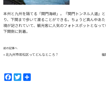
本州と九州を隔てる「関門海峡」。『関門トンネル人道』と
り、下関まで歩いて渡ることができる。ちょうど真ん中あた
境が記されていて、観光客に人気のフォトスポットとなって
下関側に到着。
前の記事へ
«
北九州市若松区ってどんなところ？
福
F
T
共
a
w
有
c
itt
e
er