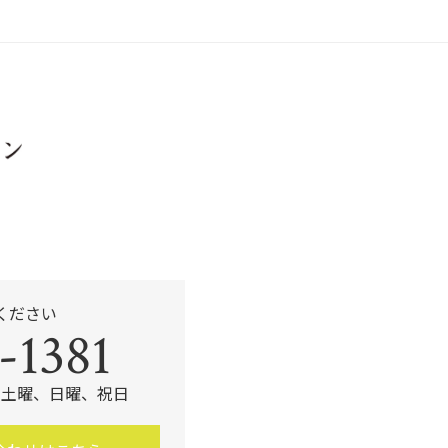
b
o
o
k
ください
-1381
定休】土曜、日曜、祝日