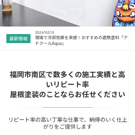
漆喰に新型コロナウィルス感染防止効果があるの
をご存じですか？
2024/04/24
ゴールデンウィーク期間の休業日のお知らせ
2024/02/11
現場で冷却効果を実感！おすすめの遮熱塗料「ア
最新情報
ドクールAqua」
2024/01/30
【2024年度】福岡市の外壁塗装の補助金申請 最
新情報
福岡市南区で数多くの施工実績と高
2023/12/02
年末年始休業のお知らせ
いリピート率
2023/03/07
屋根塗装のことならお任せください
漆喰に新型コロナウィルス感染防止効果があるの
をご存じですか？
2024/04/24
ゴールデンウィーク期間の休業日のお知らせ
リピート率の高い丁寧な仕事で、納得のいく仕上
がりをご提供します