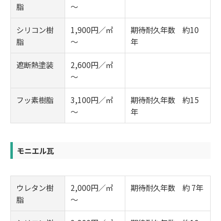
脂
～
シリコン樹
1,900円／㎡
期待耐久年数 約10
脂
～
年
遮断熱塗装
2,600円／㎡
～
フッ素樹脂
3,100円／㎡
期待耐久年数 約15
～
年
モニエル瓦
ウレタン樹
2,000円／㎡
期待耐久年数 約 7年
脂
～