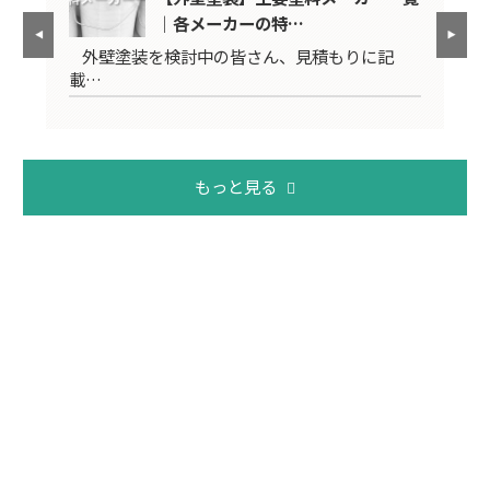
｜各メーカーの特…
外壁塗装を検討中の皆さん、見積もりに記
長
載…
料
もっと見る