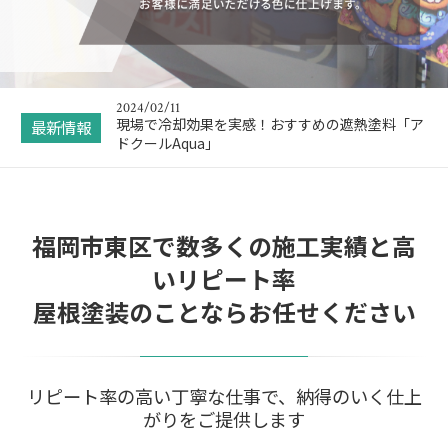
漆喰に新型コロナウィルス感染防止効果があるの
をご存じですか？
2024/04/24
ゴールデンウィーク期間の休業日のお知らせ
2024/02/11
現場で冷却効果を実感！おすすめの遮熱塗料「ア
最新情報
ドクールAqua」
2024/01/30
【2024年度】福岡市の外壁塗装の補助金申請 最
新情報
福岡市東区で数多くの施工実績と高
2023/12/02
年末年始休業のお知らせ
いリピート率
2023/03/07
屋根塗装のことならお任せください
漆喰に新型コロナウィルス感染防止効果があるの
をご存じですか？
2024/04/24
ゴールデンウィーク期間の休業日のお知らせ
リピート率の高い丁寧な仕事で、納得のいく仕上
がりをご提供します