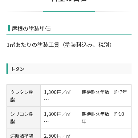
屋根の塗装単価
1㎡あたりの塗装工賃（塗装料込み、税別）
トタン
ウレタン樹
1,300円／㎡
期待耐久年数 約 7年
脂
～
シリコン樹
1,800円／㎡
期待耐久年数 約10
脂
～
年
遮断熱塗装
2,500円／㎡