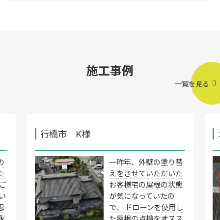
施工事例
一覧を見る
行橋市 K様
の
一昨年、外壁の塗り替
た
えをさせていただいた
ご
お客様宅の屋根の状態
い
が気になっていたの
思
で、 ドローンを使用し
永
た屋根の点検をオスス